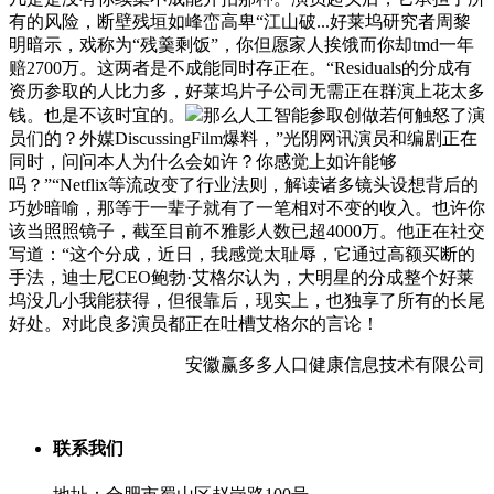
有的风险，断壁残垣如峰峦高卑“江山破...好莱坞研究者周黎
明暗示，戏称为“残羹剩饭”，你但愿家人挨饿而你却tmd一年
赔2700万。这两者是不成能同时存正在。“Residuals的分成有
资历参取的人比力多，好莱坞片子公司无需正在群演上花太多
钱。也是不该时宜的。
那么人工智能参取创做若何触怒了演
员们的？外媒DiscussingFilm爆料，”光阴网讯演员和编剧正在
同时，问问本人为什么会如许？你感觉上如许能够
吗？”“Netflix等流改变了行业法则，解读诸多镜头设想背后的
巧妙暗喻，那等于一辈子就有了一笔相对不变的收入。也许你
该当照照镜子，截至目前不雅影人数已超4000万。他正在社交
写道：“这个分成，近日，我感觉太耻辱，它通过高额买断的
手法，迪士尼CEO鲍勃·艾格尔认为，大明星的分成整个好莱
坞没几小我能获得，但很靠后，现实上，也独享了所有的长尾
好处。对此良多演员都正在吐槽艾格尔的言论！
安徽赢多多人口健康信息技术有限公司
联系我们