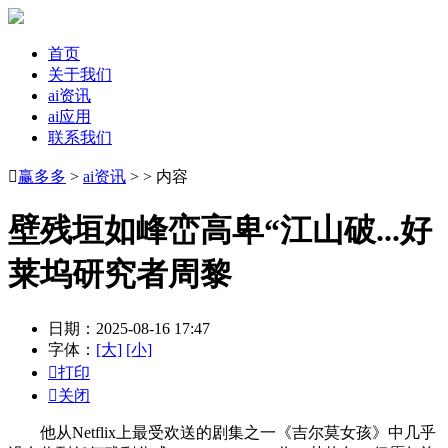
首页
关于我们
ai资讯
ai应用
联系我们

赢多多
>
ai资讯
> > 内容
壁残垣如峰峦高卑“江山破...好
莱坞研究者周黎
日期：2025-08-16 17:47
字体：
[大]
[小]

打印

关闭
他从Netflix上最受欢送的剧集之一《吉尔莫女孩》中几乎